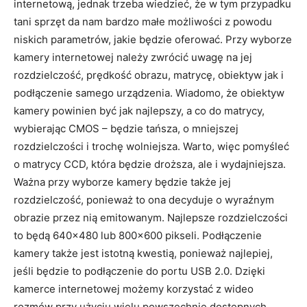
internetową, jednak trzeba wiedzieć, że w tym przypadku
tani sprzęt da nam bardzo małe możliwości z powodu
niskich parametrów, jakie będzie oferować. Przy wyborze
kamery internetowej należy zwrócić uwagę na jej
rozdzielczość, prędkość obrazu, matrycę, obiektyw jak i
podłączenie samego urządzenia. Wiadomo, że obiektyw
kamery powinien być jak najlepszy, a co do matrycy,
wybierając CMOS – będzie tańsza, o mniejszej
rozdzielczości i trochę wolniejsza. Warto, więc pomyśleć
o matrycy CCD, która będzie droższa, ale i wydajniejsza.
Ważna przy wyborze kamery będzie także jej
rozdzielczość, ponieważ to ona decyduje o wyraźnym
obrazie przez nią emitowanym. Najlepsze rozdzielczości
to będą 640×480 lub 800×600 pikseli. Podłączenie
kamery także jest istotną kwestią, ponieważ najlepiej,
jeśli będzie to podłączenie do portu USB 2.0. Dzięki
kamerce internetowej możemy korzystać z wideo
rozmów przy użyciu wielu powszechnie dostępnych