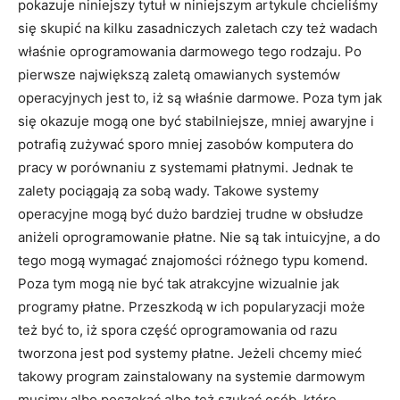
pokazuje niniejszy tytuł w niniejszym artykule chcieliśmy
się skupić na kilku zasadniczych zaletach czy też wadach
właśnie oprogramowania darmowego tego rodzaju. Po
pierwsze największą zaletą omawianych systemów
operacyjnych jest to, iż są właśnie darmowe. Poza tym jak
się okazuje mogą one być stabilniejsze, mniej awaryjne i
potrafią zużywać sporo mniej zasobów komputera do
pracy w porównaniu z systemami płatnymi. Jednak te
zalety pociągają za sobą wady. Takowe systemy
operacyjne mogą być dużo bardziej trudne w obsłudze
aniżeli oprogramowanie płatne. Nie są tak intuicyjne, a do
tego mogą wymagać znajomości różnego typu komend.
Poza tym mogą nie być tak atrakcyjne wizualnie jak
programy płatne. Przeszkodą w ich popularyzacji może
też być to, iż spora część oprogramowania od razu
tworzona jest pod systemy płatne. Jeżeli chcemy mieć
takowy program zainstalowany na systemie darmowym
musimy albo poczekać albo też szukać osób, które