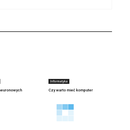
Informatyka
 neuronowych
Czy warto mieć komputer