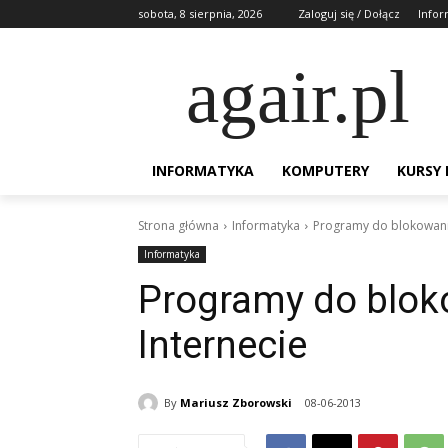
sobota, 8 sierpnia, 2026
Zaloguj się / Dołącz
Infor
agair.pl
INFORMATYKA
KOMPUTERY
KURSY
Strona główna
Informatyka
Programy do blokowania
Informatyka
Programy do blok
Internecie
By
Mariusz Zborowski
08-06-2013