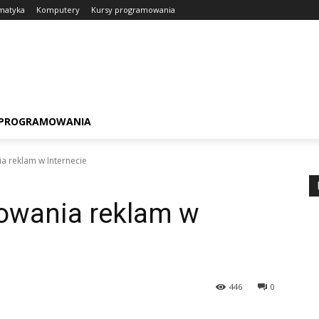
matyka
Komputery
Kursy programowania
 PROGRAMOWANIA
 reklam w Internecie
owania reklam w
446
0