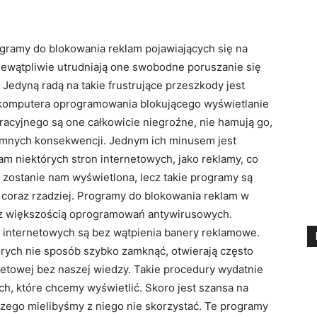
ogramy do blokowania reklam pojawiających się na
iewątpliwie utrudniają one swobodne poruszanie się
. Jedyną radą na takie frustrujące przeszkody jest
 komputera oprogramowania blokującego wyświetlanie
racyjnego są one całkowicie niegroźne, nie hamują go,
jemnych konsekwencji. Jednym ich minusem jest
m niektórych stron internetowych, jako reklamy, co
e zostanie nam wyświetlona, lecz takie programy są
je coraz rzadziej. Programy do blokowania reklam w
ą z większością oprogramowań antywirusowych.
 internetowych są bez wątpienia banery reklamowe.
tórych nie sposób szybko zamknąć, otwierają często
netowej bez naszej wiedzy. Takie procedury wydatnie
ch, które chcemy wyświetlić. Skoro jest szansa na
czego mielibyśmy z niego nie skorzystać. Te programy