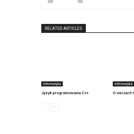
RELATED ARTICLES
Informatyka
Informatyka
Język programowania C++
O sieciach