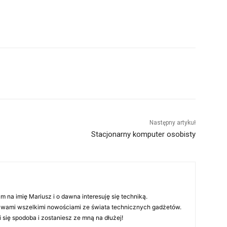
Następny artykuł
Stacjonarny komputer osobisty
m na imię Mariusz i o dawna interesuję się techniką.
z wami wszelkimi nowościami ze świata technicznych gadżetów.
 się spodoba i zostaniesz ze mną na dłużej!